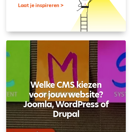
Laat je inspireren >
Welke CMS kiezen
voor jouw website?
Joomla, WordPress of
Drupal