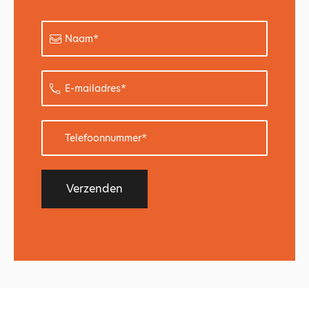
Naam
*
E-
mailadres
*
Telefoonnummer
*