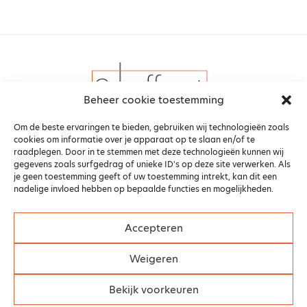
Beheer cookie toestemming
Om de beste ervaringen te bieden, gebruiken wij technologieën zoals
cookies om informatie over je apparaat op te slaan en/of te
raadplegen. Door in te stemmen met deze technologieën kunnen wij
gegevens zoals surfgedrag of unieke ID's op deze site verwerken. Als
je geen toestemming geeft of uw toestemming intrekt, kan dit een
nadelige invloed hebben op bepaalde functies en mogelijkheden.
Algemene voorwaarden
Privacy Beleid
Cookiebeleid (EU)
Copyright
Accepteren
Sales & Marketing Partners Belgium BV
Weigeren
Kerkveldweg 61, 1851 Grimbergen
©2023 Alle rechten voorbehouden.
Bekijk voorkeuren