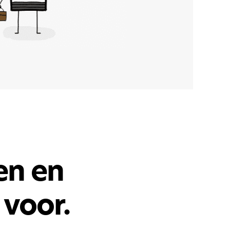
en en
 voor.