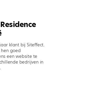
 Residence
ë
aar klant bij Siteffect.
t hen goed
ns een website te
hillende bedrijven in
.