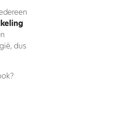
iedereen
keling
en
gië, dus
ook?