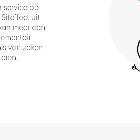
n service op
iteffect uit
 van meer dan
ementair
is van zaken
eren.