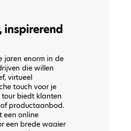
, inspirerend
ste jaren enorm in de
drijven die willen
f, virtueel
che touch voor je
 tour biedt klanten
jf of productaanbod.
t een online
oor een brede waaier