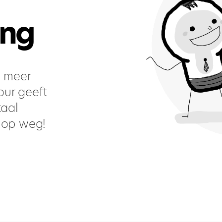
ing
n meer
our geeft
taal
e op weg!