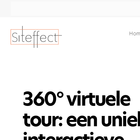
Hom
360° virtuele
tour: een unie