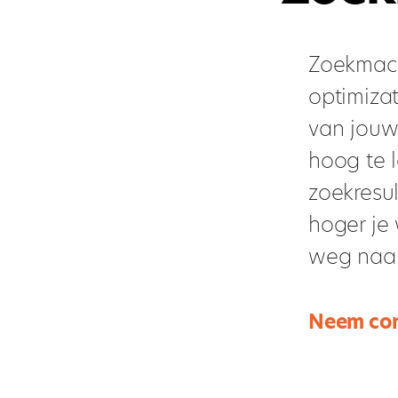
Zoekmach
optimizat
van jouw
hoog te l
zoekresu
hoger je
weg naar
Neem con