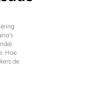
iëring
ina’s
ende)
e. Hoe
kers de