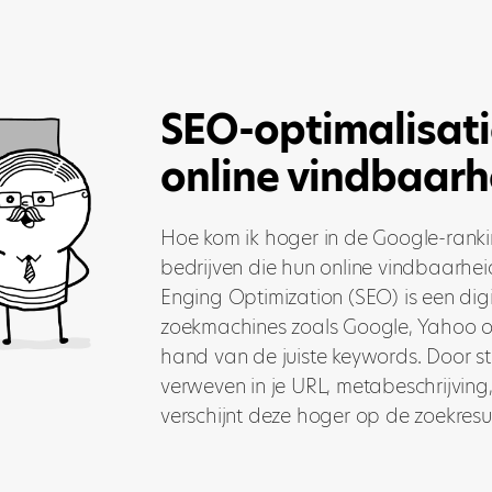
SEO-optimalisati
online vindbaarh
Hoe kom ik hoger in de Google-rank
bedrijven die hun online vindbaarhei
Enging Optimization (SEO) is een digi
zoekmachines zoals Google, Yahoo o
hand van de juiste keywords. Door st
verweven in je URL, metabeschrijving,
verschijnt deze hoger op de zoekresult