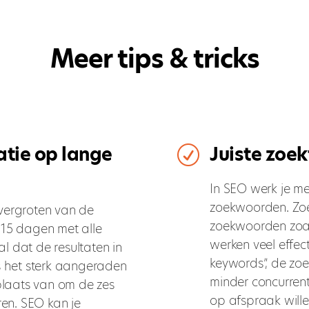
Meer tips & tricks
tie op lange
Juiste zoe
R
In SEO werk je me
zoekwoorden. Zoe
 vergroten van de
zoekwoorden zoal
e 15 dagen met alle
werken veel effec
al dat de resultaten in
keywords”, de zo
s het sterk aangeraden
minder concurrenti
plaats van om de zes
op afspraak wille
en. SEO kan je