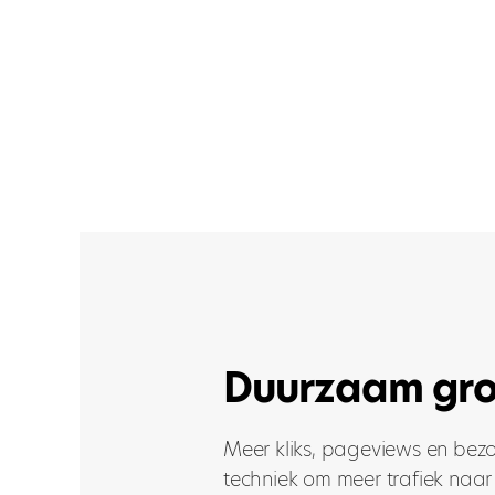
Duurzaam gro
Meer kliks, pageviews en bezo
techniek om meer trafiek naar