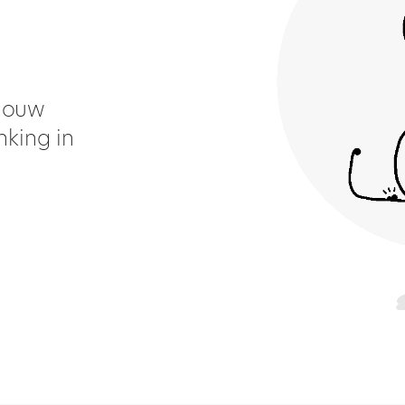
 jouw
nking in