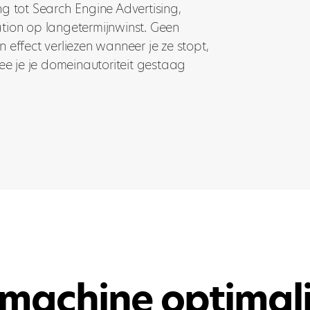
g tot Search Engine Advertising,
tion op langetermijnwinst. Geen
 effect verliezen wanneer je ze stopt,
 je je domeinautoriteit gestaag
machine optimali