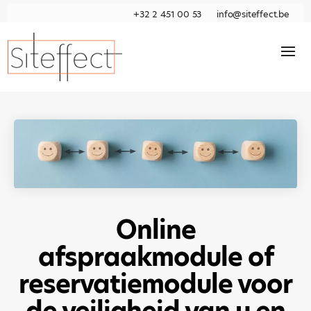
+32 2 451 00 53
info@siteffect.be
Online
afspraakmodule of
reservatiemodule voor
de veiligheid van u en