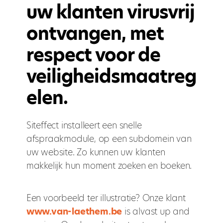
uw klanten virusvrij
ontvangen, met
respect voor de
veiligheidsmaatreg
elen.
Siteffect installeert een snelle
afspraakmodule, op een subdomein van
uw website. Zo kunnen uw klanten
makkelijk hun moment zoeken en boeken.
Een voorbeeld ter illustratie? Onze klant
www.van-laethem.be
is alvast up and