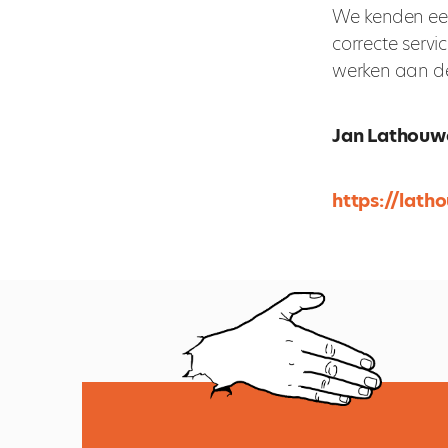
We kenden een 
correcte servi
werken aan de
Jan Lathouw
https://lath