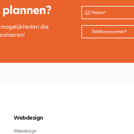
Naam
*
 plannen?
Telefoonnummer
*
 mogelijkheden die
aliseren!
Webdesign
Webdesign