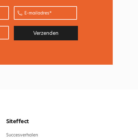
E-
mailadres
*
Siteffect
Succesverhalen