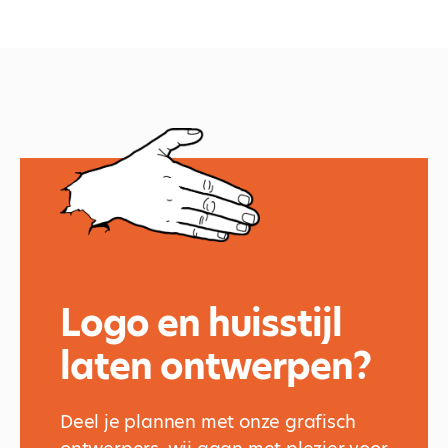
Logo en huisstijl
laten ontwerpen?
Deel je plannen met onze grafisch