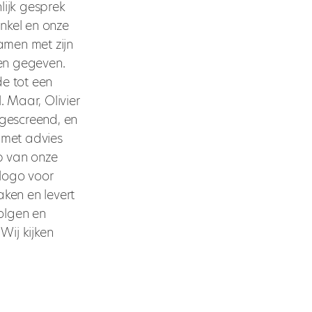
ijk gesprek
inkel en onze
amen met zijn
en gegeven.
de tot een
. Maar, Olivier
 gescreend, en
j met advies
p van onze
logo voor
aken en levert
volgen en
Wij kijken