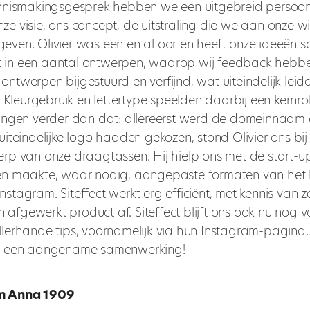
ennismakingsgesprek hebben we een uitgebreid persoonl
e visie, ons concept, de uitstraling die we aan onze w
even. Olivier was een en al oor en heeft onze ideeën s
 in een aantal ontwerpen, waarop wij feedback hebb
ntwerpen bijgestuurd en verfijnd, wat uiteindelijk leid
o. Kleurgebruik en lettertype speelden daarbij een kernrol
gingen verder dan dat: allereerst werd de domeinnaam
uiteindelijke logo hadden gekozen, stond Olivier ons bi
erp van onze draagtassen. Hij hielp ons met de start-u
en maakte, waar nodig, aangepaste formaten van het 
stagram. Siteffect werkt erg efficiënt, met kennis van z
een afgewerkt product af. Siteffect blijft ons ook nu nog 
lerhande tips, voornamelijk via hun Instagram-pagina. 
op een aangename samenwerking!
m Anna 1909