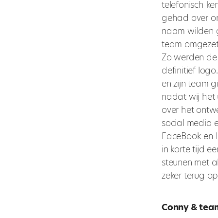
telefonisch k
gehad over onz
naam wilden g
team omgezet
Zo werden de o
definitief log
en zijn team 
nadat wij het 
over het ontw
social media 
FaceBook en In
in korte tijd 
steunen met al
zeker terug 
Conny & tea