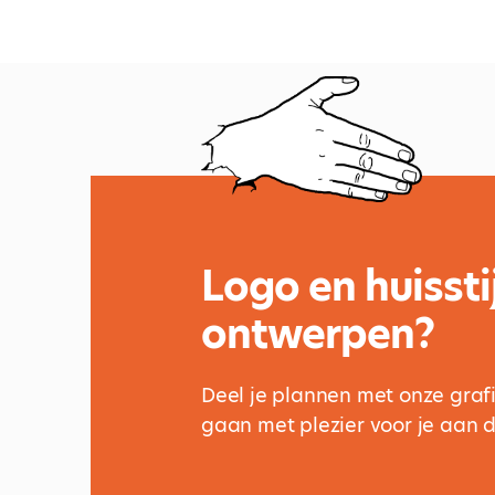
Logo en huisstij
ontwerpen?
Deel je plannen met onze grafi
gaan met plezier voor je aan d