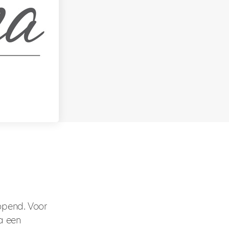
opend. Voor
a een