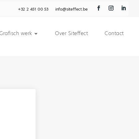
+32 2 451 00 53
info@siteffect.be
Grafisch werk
Over Siteffect
Contact