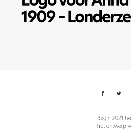
Logo voor Anna
1909 – Londerze
Begin 2021 he
het ontwerp v