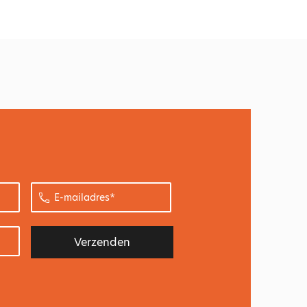
E-
mailadres
*